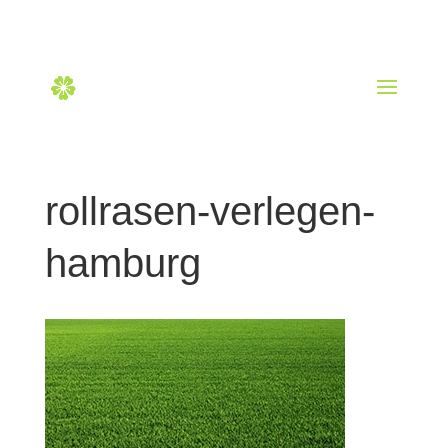
040 228 604 50
hallo@gartenberaubend.de
rollrasen-verlegen-
hamburg