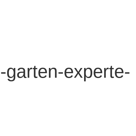
04
HOME
LEI
r-garten-experte-