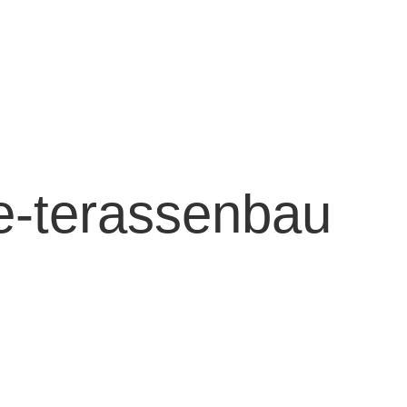
04
HOME
LEI
e-terassenbau