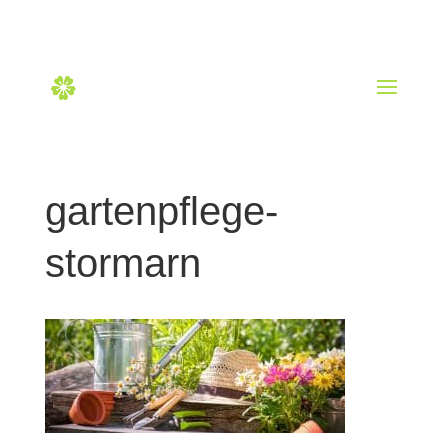
040 228 604 50
hallo@gartenberaubend.de
gartenpflege-
stormarn